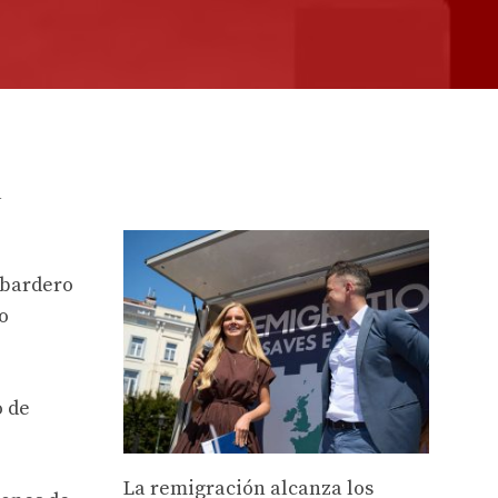
a
mbardero
o
o de
La remigración alcanza los