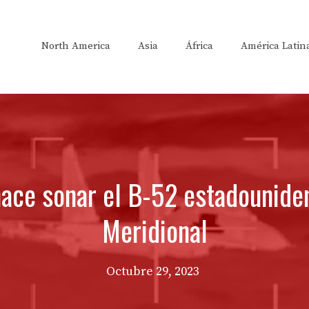
North America
Asia
África
América Latin
ace sonar el B-52 estadounide
Meridional
Octubre 29, 2023