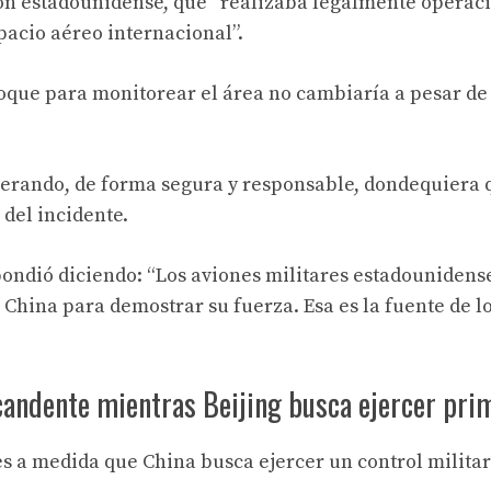
avión estadounidense, que “realizaba legalmente operac
pacio aéreo internacional”.
ue para monitorear el área no cambiaría a pesar de l
perando, de forma segura y responsable, dondequiera 
 del incidente.
pondió diciendo: “Los aviones militares estadounidens
 China para demostrar su fuerza. Esa es la fuente de l
candente mientras Beijing busca ejercer pri
es a medida que China busca ejercer un control milita