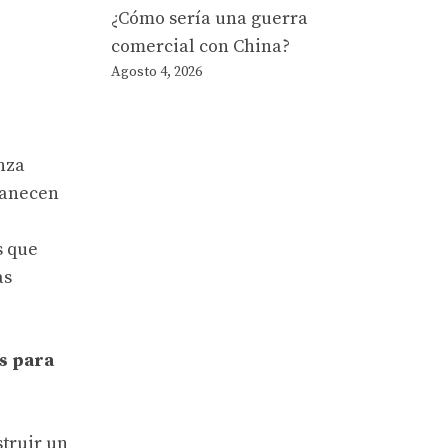
¿Cómo sería una guerra
comercial con China?
Agosto 4, 2026
nza
manecen
s que
as
os para
struir un