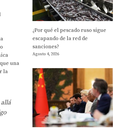
l
¿Por qué el pescado ruso sigue
escapando de la red de
la
sanciones?
ro
Agosto 4, 2026
nica
 que una
r la
allá
igo