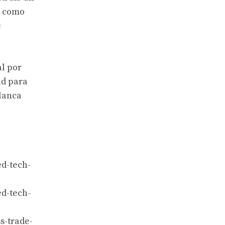
s como
e
al por
ad para
alanca
d-tech-
d-tech-
s-trade-