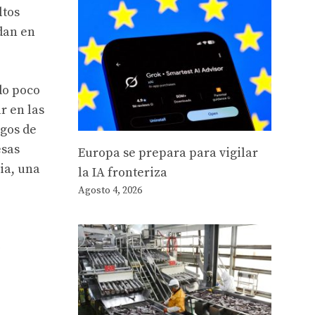
ltos
dan en
do poco
r en las
sgos de
esas
Europa se prepara para vigilar
ia, una
la IA fronteriza
Agosto 4, 2026