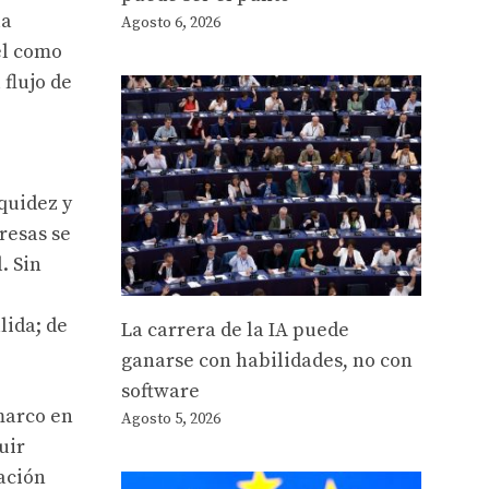
la
Agosto 6, 2026
el como
 flujo de
iquidez y
resas se
. Sin
lida; de
La carrera de la IA puede
ganarse con habilidades, no con
software
 marco en
Agosto 5, 2026
uir
lación