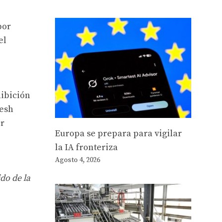
por
el
hibición
desh
er
Europa se prepara para vigilar
la IA fronteriza
Agosto 4, 2026
do de la