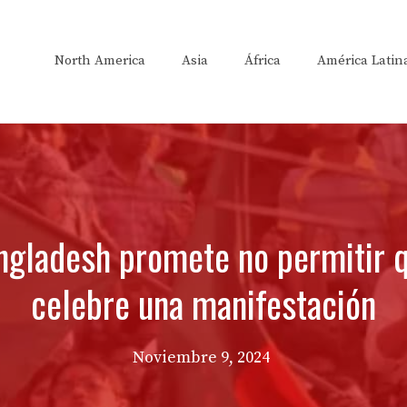
North America
Asia
África
América Latin
ngladesh promete no permitir q
celebre una manifestación
Noviembre 9, 2024