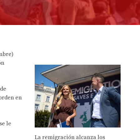
embre)
ón
 de
 orden en
se le
La remigración alcanza los