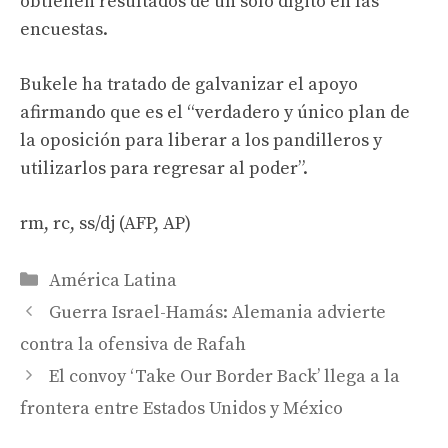
obtienen resultados de un solo dígito en las
encuestas.
Bukele ha tratado de galvanizar el apoyo
afirmando que es el “verdadero y único plan de
la oposición para liberar a los pandilleros y
utilizarlos para regresar al poder”.
rm, rc, ss/dj (AFP, AP)
Categories
América Latina
Guerra Israel-Hamás: Alemania advierte
contra la ofensiva de Rafah
El convoy ‘Take Our Border Back’ llega a la
frontera entre Estados Unidos y México