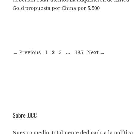
Gold propuesta por China por 5.500
Page
Page
Page
Page
←
Previous
1
2
3
…
185
Next
→
Sobre JJCC
Nuestro medio, totalmente dedicado a la política