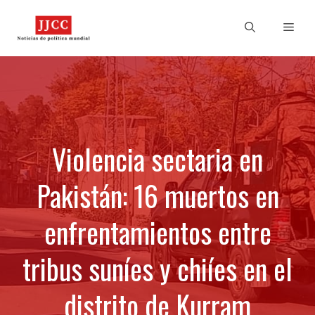
Skip
to
Men
content
Violencia sectaria en
Pakistán: 16 muertos en
enfrentamientos entre
tribus suníes y chiíes en el
distrito de Kurram