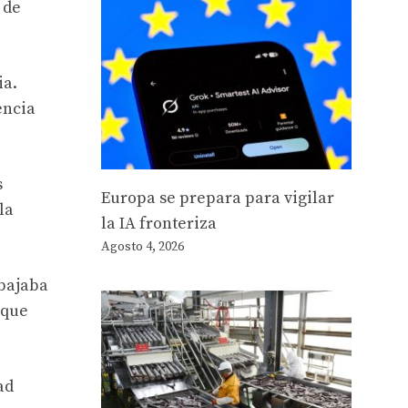
 de
ia.
encia
s
Europa se prepara para vigilar
la
la IA fronteriza
Agosto 4, 2026
abajaba
 que
ad