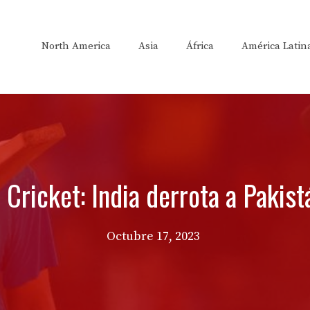
North America
Asia
África
América Latin
Cricket: India derrota a Pakist
Octubre 17, 2023