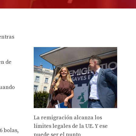
entras
en de
cuando
La remigración alcanza los
límites legales de la UE. Y ese
6 bolas,
puede ser el punto