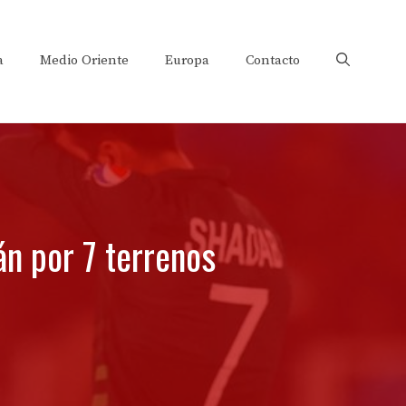
a
Medio Oriente
Europa
Contacto
án por 7 terrenos