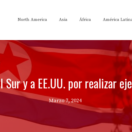
North America
Asia
África
América Latin
 Sur y a EE.UU. por realizar eje
Marzo 7, 2024