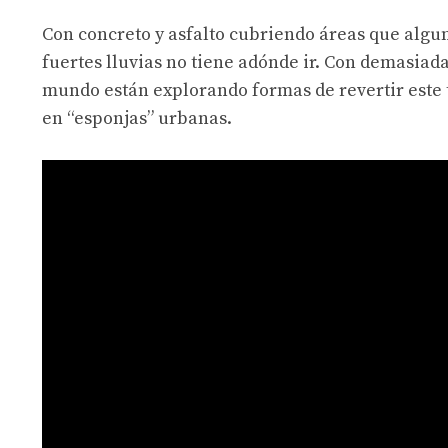
Con concreto y asfalto cubriendo áreas que alguna
fuertes lluvias no tiene adónde ir. Con demasiad
mundo están explorando formas de revertir este t
en “esponjas” urbanas.