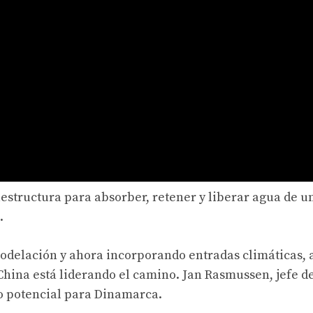
aestructura para absorber, retener y liberar agua de u
.
odelación y ahora incorporando entradas climáticas, 
 China está liderando el camino. Jan Rasmussen, jefe d
o potencial para Dinamarca.