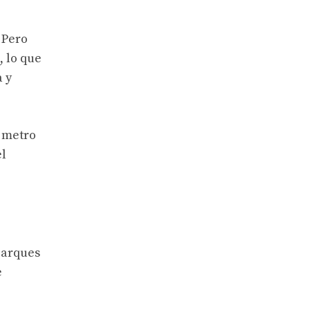
 Pero
, lo que
a y
1 metro
el
 parques
e