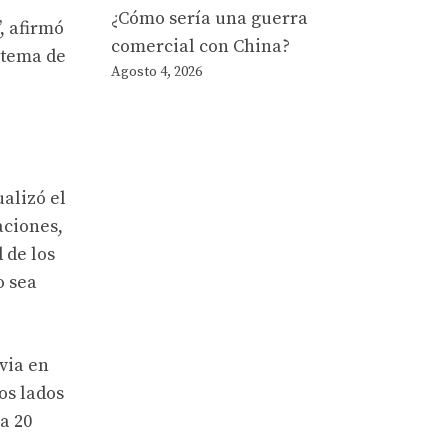
¿Cómo sería una guerra
, afirmó
comercial con China?
stema de
Agosto 4, 2026
alizó el
aciones,
 de los
o sea
via en
os lados
a 20