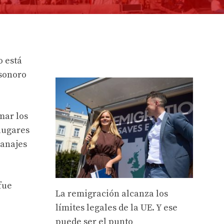
o está
 sonoro
mar los
lugares
ranajes
fue
La remigración alcanza los
límites legales de la UE. Y ese
puede ser el punto