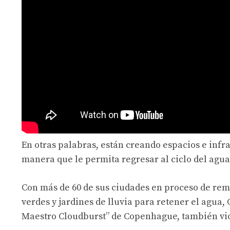
En otras palabras, están creando espacios e infr
manera que le permita regresar al ciclo del agua
Con más de 60 de sus ciudades en proceso de rem
verdes y jardines de lluvia para retener el agua,
Maestro Cloudburst” de Copenhague, también vi