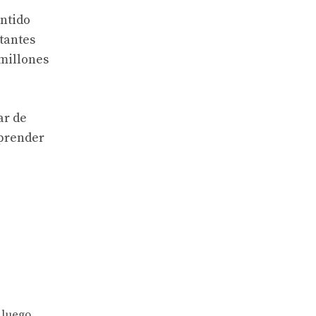
ntido
tantes
 millones
ar de
aprender
 luego