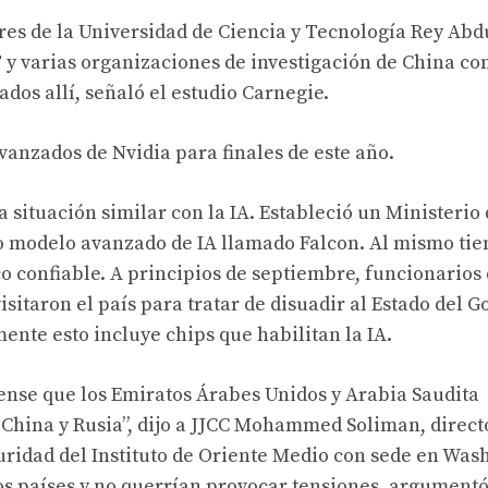
res de la Universidad de Ciencia y Tecnología Rey Abd
y varias organizaciones de investigación de China co
dos allí, señaló el estudio Carnegie.
anzados de Nvidia para finales de este año.
situación similar con la IA. Estableció un Ministerio
pio modelo avanzado de IA llamado Falcon. Al mismo tie
 confiable. A principios de septiembre, funcionarios 
sitaron el país para tratar de disuadir al Estado del G
nte esto incluye chips que habilitan la IA.
iense que los Emiratos Árabes Unidos y Arabia Saudita
China y Rusia”, dijo a JJCC Mohammed Soliman, direct
uridad del Instituto de Oriente Medio con sede en Was
s países y no querrían provocar tensiones, argumentó