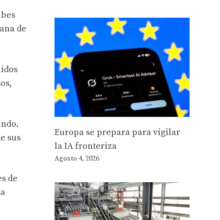
abes
cana de
nidos
os,
undo.
Europa se prepara para vigilar
de sus
la IA fronteriza
Agosto 4, 2026
es de
sa