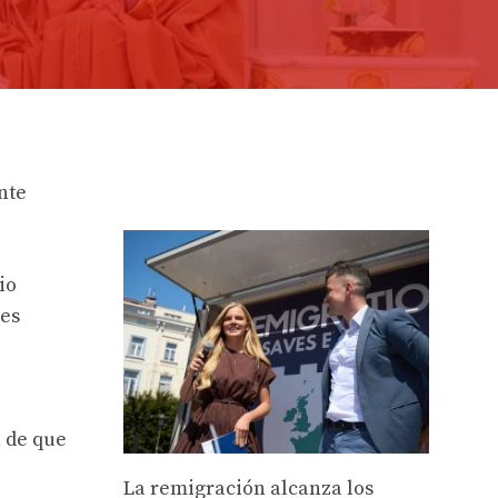
nte
io
res
l de que
La remigración alcanza los