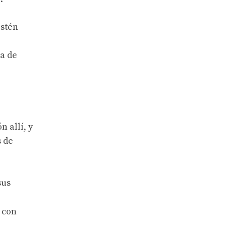
estén
ia de
 allí, y
s de
sus
 con