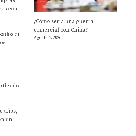
ompras
res con
¿Cómo sería una guerra
comercial con China?
zados en
Agosto 4, 2026
ros
irtiendo
e años,
en un