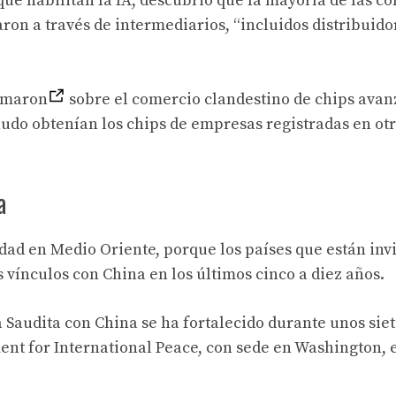
que habilitan la IA, descubrió que la mayoría de las c
ron a través de intermediarios, “incluidos distribuido
ormaron
sobre el comercio clandestino de chips avan
udo obtenían los chips de empresas registradas en ot
a
idad en Medio Oriente, porque los países que están inv
vínculos con China en los últimos cinco a diez años.
 Saudita con China se ha fortalecido durante unos siet
nt for International Peace, con sede en Washington, 