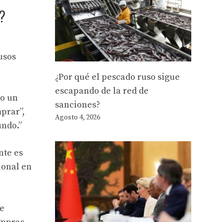
o?
usos
¿Por qué el pescado ruso sigue
escapando de la red de
mo un
sanciones?
prar”,
Agosto 4, 2026
undo.”
nte es
ional en
e