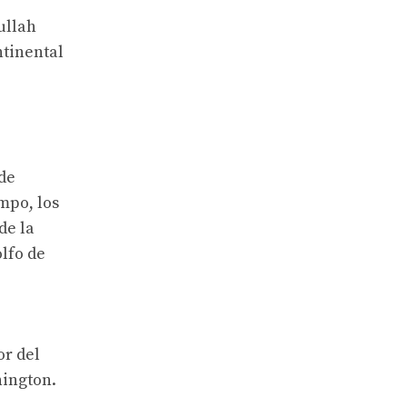
ullah
ntinental
 de
mpo, los
de la
olfo de
or del
hington.
.