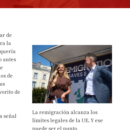
ar de
ra la
 quería
o antes
de
ios de
us
vorito de
La remigración alcanza los
na señal
límites legales de la UE. Y ese
puede ser el punto