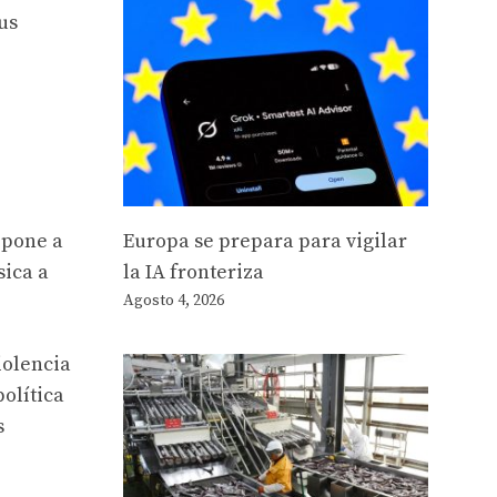
us
Europa se prepara para vigilar
opone a
la IA fronteriza
sica a
Agosto 4, 2026
iolencia
política
s