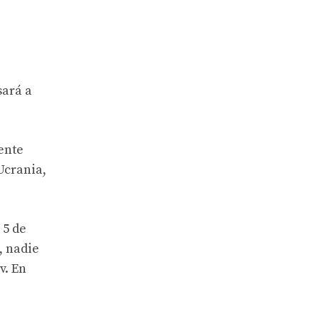
sará a
gente
Ucrania,
 5 de
, nadie
v. En