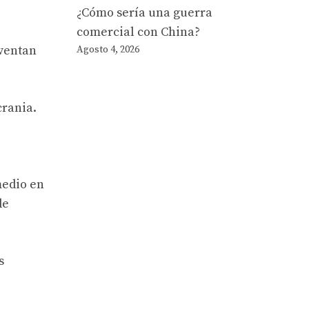
¿Cómo sería una guerra
comercial con China?
nventan
Agosto 4, 2026
crania.
medio en
de
s