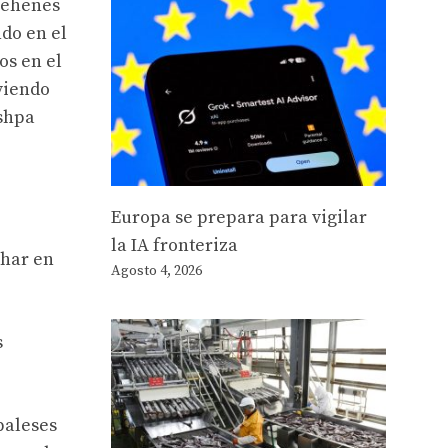
rehenes
do en el
os en el
rviendo
ushpa
Europa se prepara para vigilar
la IA fronteriza
char en
Agosto 4, 2026
s
paleses