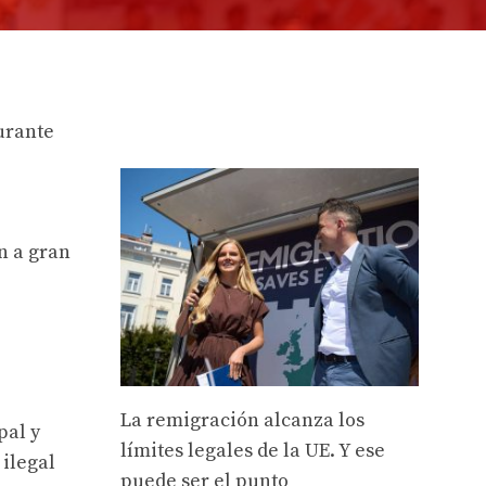
urante
n a gran
La remigración alcanza los
pal y
límites legales de la UE. Y ese
 ilegal
puede ser el punto