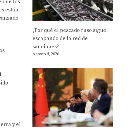
e que los
es están
lcanzado
¿Por qué el pescado ruso sigue
escapando de la red de
sanciones?
os
Agosto 4, 2026
l
sido
erra y el