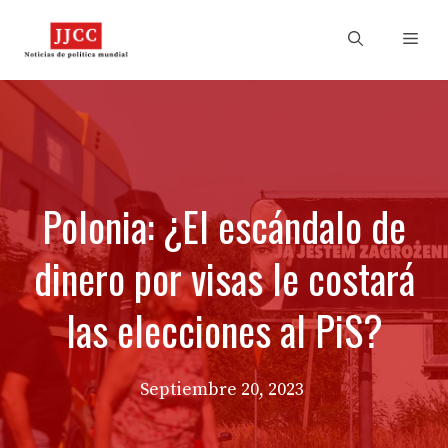
Skip
to
Men
content
Polonia: ¿El escándalo de
dinero por visas le costará
las elecciones al PiS?
Septiembre 20, 2023