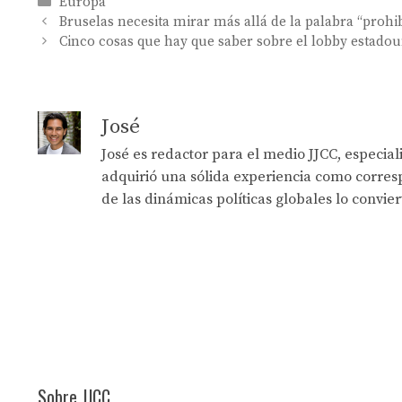
Categories
Europa
Bruselas necesita mirar más allá de la palabra “prohi
Cinco cosas que hay que saber sobre el lobby estado
José
José es redactor para el medio JJCC, especia
adquirió una sólida experiencia como corresp
de las dinámicas políticas globales lo convie
Sobre JJCC