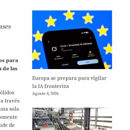
ases
es para
n de las
Europa se prepara para vigilar
la IA fronteriza
ólidos
Agosto 4, 2026
 a través
una sola
hamente
ende de