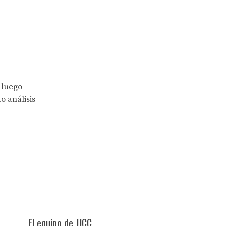
 luego
o análisis
El equipo de JJCC