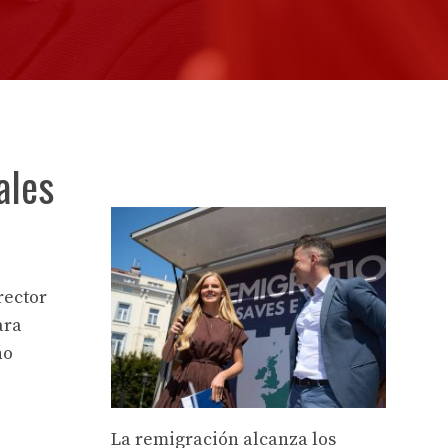
ales
rector
ara
ño
La remigración alcanza los