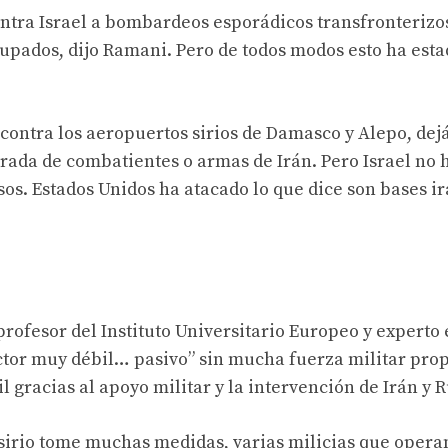
contra Israel a bombardeos esporádicos transfronterizo
cupados, dijo Ramani. Pero de todos modos esto ha est
s contra los aeropuertos sirios de Damasco y Alepo, dej
rada de combatientes o armas de Irán. Pero Israel no 
usos. Estados Unidos ha atacado lo que dice son bases i
profesor del Instituto Universitario Europeo y experto e
actor muy débil… pasivo” sin mucha fuerza militar prop
l gracias al apoyo militar y la intervención de Irán y R
 sirio tome muchas medidas, varias milicias que opera