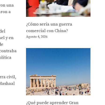
aron una
aron a
¿Cómo sería una guerra
comercial con China?
del
Agosto 4, 2026
el y en
de
ncontraba
lítica
ra civil,
 Mashaal
¿Qué puede aprender Gran