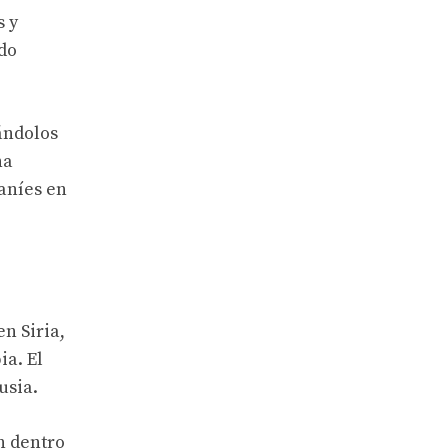
s y
ado
ándolos
ha
raníes en
n Siria,
ia. El
usia.
n dentro