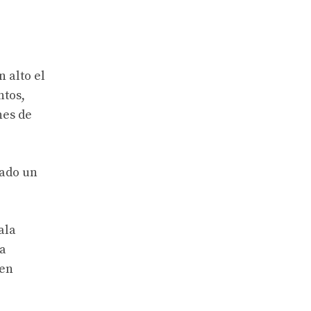
 alto el
ntos,
nes de
ñado un
ala
na
 en