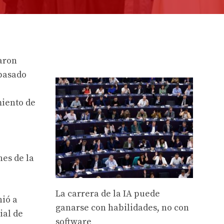
aron
 pasado
miento de
es de la
La carrera de la IA puede
nió a
ganarse con habilidades, no con
ial de
software