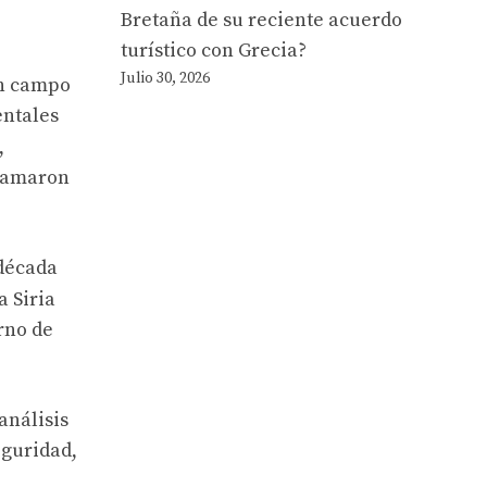
Bretaña de su reciente acuerdo
turístico con Grecia?
Julio 30, 2026
un campo
entales
,
llamaron
 década
a Siria
erno de
análisis
eguridad,