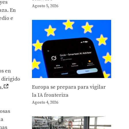
eyes
Agosto 5, 2026
aza. En
edio e
os en
 dirigido
Europa se prepara para vigilar
a.
la IA fronteriza
Agosto 4, 2026
cosas
ia
rmas