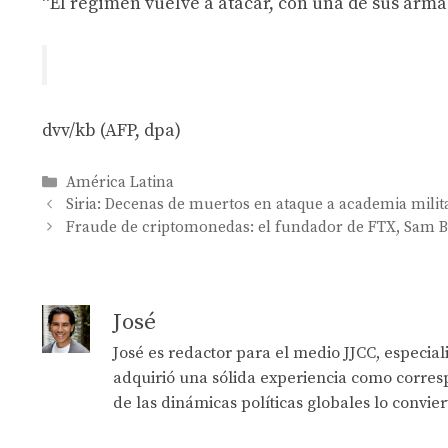
“El régimen vuelve a atacar, con una de sus armas 
dvv/kb (AFP, dpa)
Categories
América Latina
Siria: Decenas de muertos en ataque a academia milit
Fraude de criptomonedas: el fundador de FTX, Sam B
José
José es redactor para el medio JJCC, especia
adquirió una sólida experiencia como corresp
de las dinámicas políticas globales lo convie