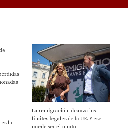
 de
 pérdidas
cionadas
La remigración alcanza los
límites legales de la UE. Y ese
 es la
puede ser el punto