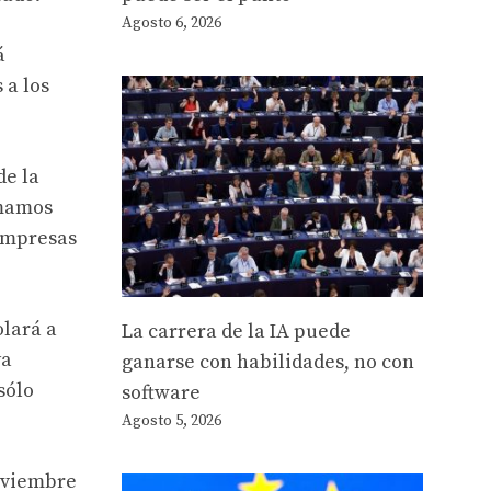
Agosto 6, 2026
á
 a los
de la
omamos
 empresas
olará a
La carrera de la IA puede
ya
ganarse con habilidades, no con
sólo
software
Agosto 5, 2026
oviembre