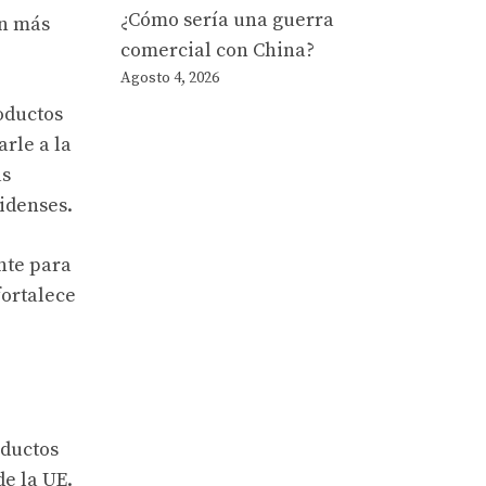
¿Cómo sería una guerra
an más
comercial con China?
Agosto 4, 2026
oductos
rle a la
as
idenses.
nte para
fortalece
oductos
de la UE.