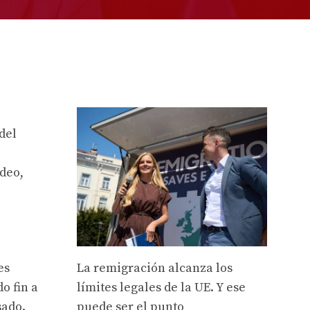
del
deo,
es
La remigración alcanza los
o fin a
límites legales de la UE. Y ese
sado.
puede ser el punto