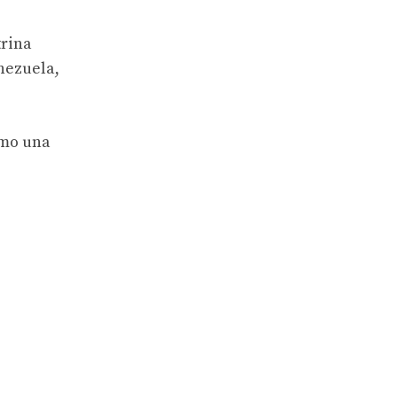
rina
nezuela,
omo una