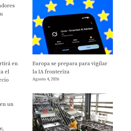
ladores
su
Europa se prepara para vigilar
rtirá en
la IA fronteriza
a el
Agosto 4, 2026
rcio
 en un
e,