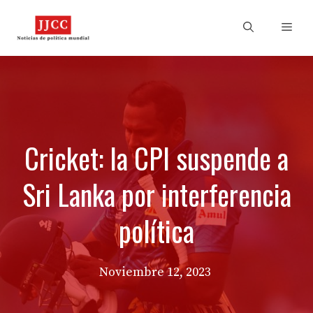
Skip
to
Men
content
Cricket: la CPI suspende a
Sri Lanka por interferencia
política
Noviembre 12, 2023