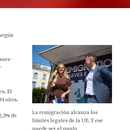
 según
esaee
r
a. El
84 años.
La remigración alcanza los
2,5% de
límites legales de la UE. Y ese
puede ser el punto