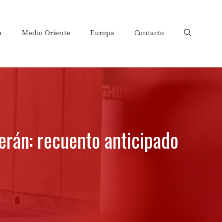
a
Medio Oriente
Europa
Contacto
herán: recuento anticipado