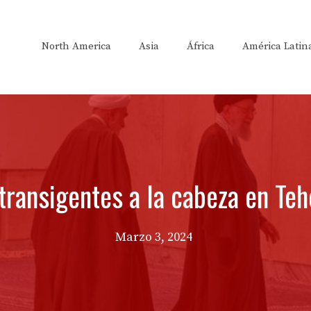
North America
Asia
África
América Latin
ntransigentes a la cabeza en Te
Marzo 3, 2024