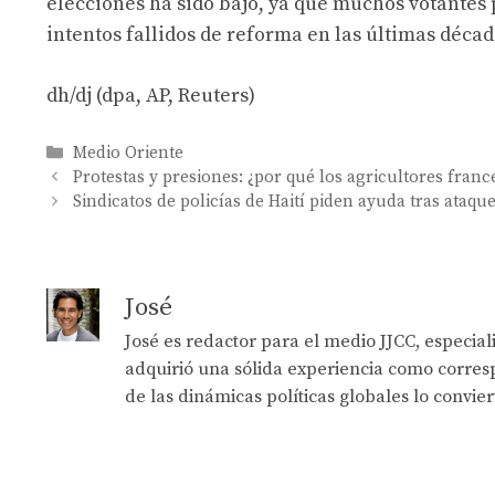
elecciones ha sido bajo, ya que muchos votantes 
intentos fallidos de reforma en las últimas décad
dh/dj (dpa, AP, Reuters)
Categories
Medio Oriente
Protestas y presiones: ¿por qué los agricultores fran
Sindicatos de policías de Haití piden ayuda tras ataque
José
José es redactor para el medio JJCC, especia
adquirió una sólida experiencia como corresp
de las dinámicas políticas globales lo convie