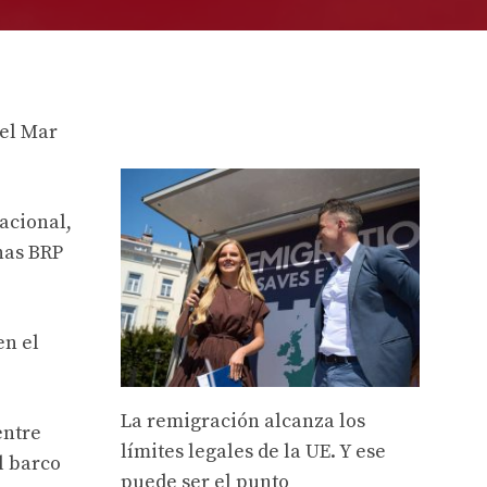
 el Mar
acional,
nas BRP
en el
La remigración alcanza los
entre
límites legales de la UE. Y ese
l barco
puede ser el punto