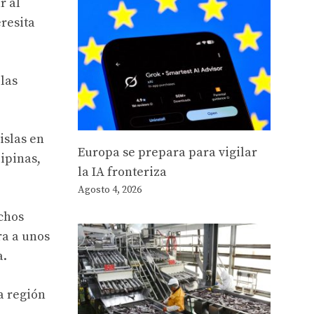
r al
eresita
las
islas en
Europa se prepara para vigilar
ipinas,
la IA fronteriza
Agosto 4, 2026
chos
ra a unos
a.
a región