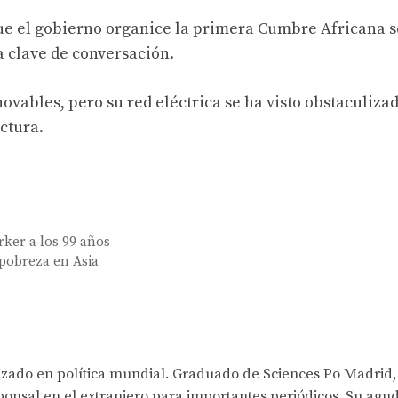
ue el gobierno organice la primera Cumbre Africana s
a clave de conversación.
ovables, pero su red eléctrica se ha visto obstaculiza
ctura.
rker a los 99 años
 pobreza en Asia
lizado en política mundial. Graduado de Sciences Po Madrid,
onsal en el extranjero para importantes periódicos. Su agud