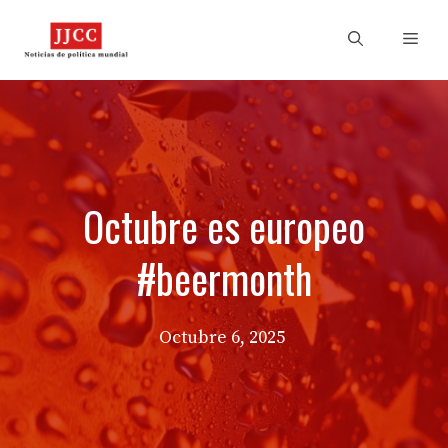
Skip
to
Men
content
Octubre es europeo
#beermonth
Octubre 6, 2025