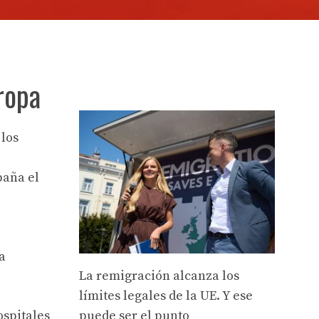
ropa
 los
paña el
a
La remigración alcanza los
límites legales de la UE. Y ese
ospitales
puede ser el punto