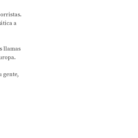
orristas.
ática a
as llamas
Europa.
u gente,