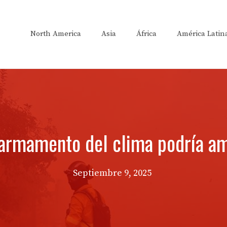
North America
Asia
África
América Latin
 armamento del clima podría am
Septiembre 9, 2025