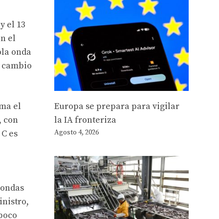
y el 13
n el
ola onda
l cambio
Europa se prepara para vigilar
ima el
la IA fronteriza
, con
Agosto 4, 2026
 C es
 ondas
inistro,
 poco