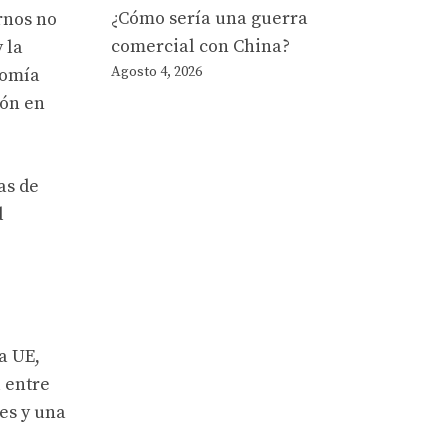
¿Cómo sería una guerra
rnos no
comercial con China?
 la
Agosto 4, 2026
nomía
ión en
as de
d
a UE,
 entre
tes y una