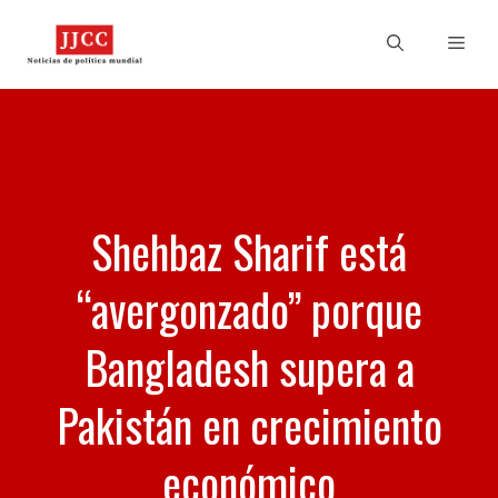
Skip
to
Men
content
Shehbaz Sharif está
“avergonzado” porque
Bangladesh supera a
Pakistán en crecimiento
económico