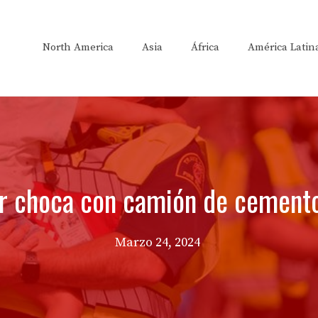
North America
Asia
África
América Latin
ar choca con camión de cement
Marzo 24, 2024