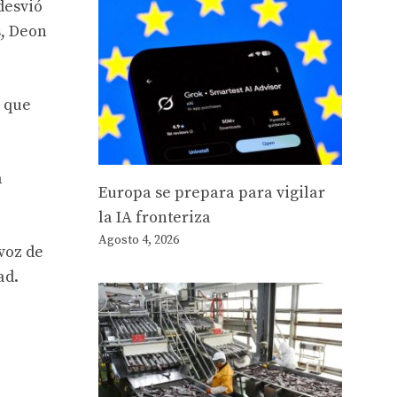
desvió
s, Deon
ó que
a
Europa se prepara para vigilar
la IA fronteriza
Agosto 4, 2026
voz de
ad.