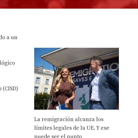
do a un
lógico
o (CISD)
La remigración alcanza los
límites legales de la UE. Y ese
puede ser el punto