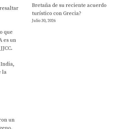
Bretaña de su reciente acuerdo
resaltar
turístico con Grecia?
Julio 30, 2026
lo que
A es un
 JJCC.
India,
 la
aron un
ógeno.