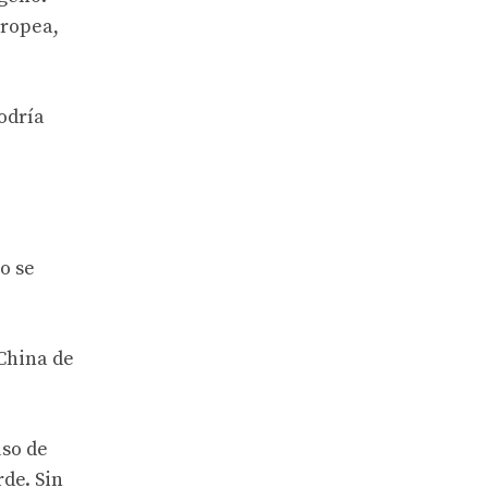
uropea,
odría
o se
 China de
uso de
rde. Sin