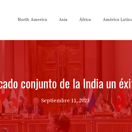
North America
Asia
África
América Latin
ado conjunto de la India un éx
Septiembre 11, 2023