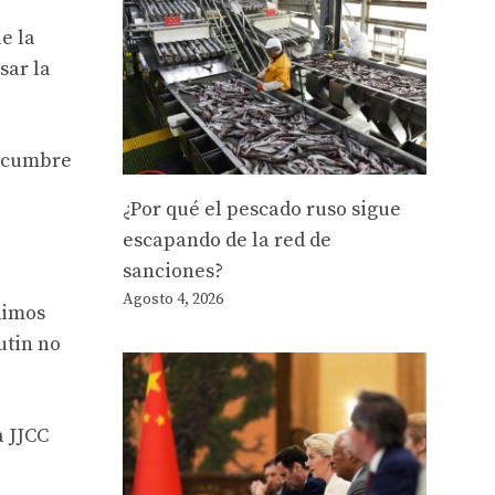
ue la
sar la
a cumbre
¿Por qué el pescado ruso sigue
escapando de la red de
sanciones?
Agosto 4, 2026
dimos
utin no
a JJCC