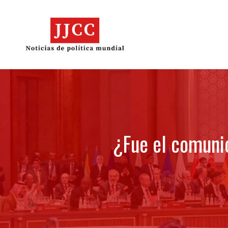
Skip
to
content
¿Fue el comunic