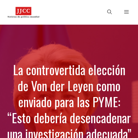
Skip
to
Men
content
La controvertida elección
de Von der Leyen como
enviado para las PYME:
“Esto debería desencadenar
una investigación adecuada”