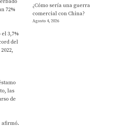
cerbado
¿Cómo sería una guerra
 un 72%
comercial con China?
Agosto 4, 2026
 el 3,7%
cord del
 2022,
réstamo
o, las
urso de
 afirmó.