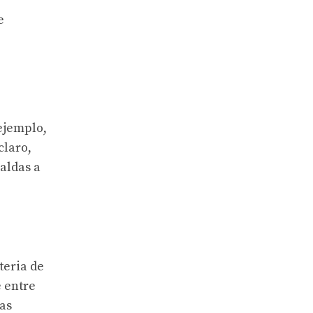
e
ejemplo,
claro,
Kaldas a
teria de
 entre
las