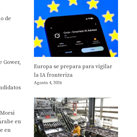
no de
ce Gower,
Europa se prepara para vigilar
la IA fronteriza
Agosto 4, 2026
andidatos
 Morsi
Árabe en
ue en