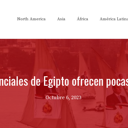
North America
Asia
África
América Latin
nciales de Egipto ofrecen poc
Octubre 6, 2023