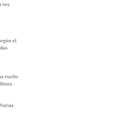
a vez
según el
idas
ha vuelto
ditora -
 Varias