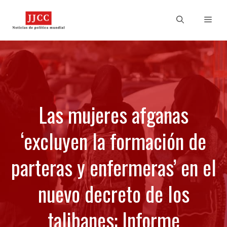
Skip
to
Men
content
Las mujeres afganas
‘excluyen la formación de
parteras y enfermeras’ en el
nuevo decreto de los
talibanes: Informe