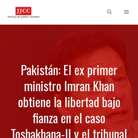
Skip
to
Men
content
Pakistán: El ex primer
ministro Imran Khan
obtiene la libertad bajo
fianza en el caso
Toshakhana-II y el tribunal