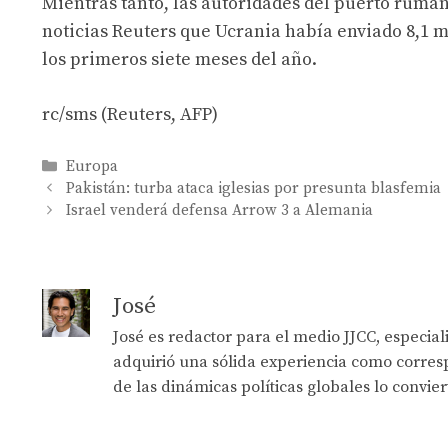
Mientras tanto, las autoridades del puerto ruman
noticias Reuters que Ucrania había enviado 8,1 m
los primeros siete meses del año.
rc/sms (Reuters, AFP)
Categories
Europa
Pakistán: turba ataca iglesias por presunta blasfemia
Israel venderá defensa Arrow 3 a Alemania
José
José es redactor para el medio JJCC, especia
adquirió una sólida experiencia como corresp
de las dinámicas políticas globales lo convie