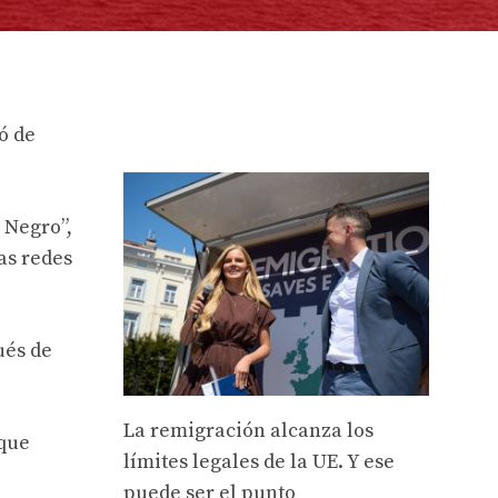
ó de
 Negro”,
as redes
ués de
La remigración alcanza los
 que
límites legales de la UE. Y ese
puede ser el punto