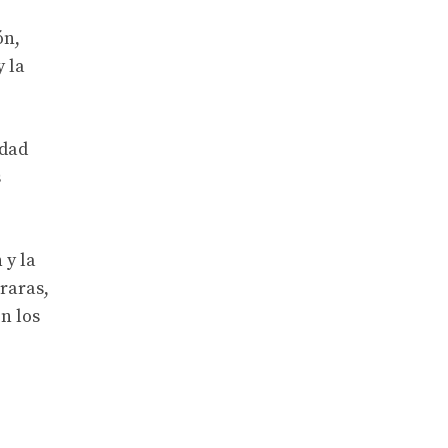
ón,
 la
idad
s
 y la
raras,
n los