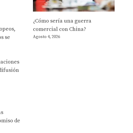
¿Cómo sería una guerra
ropeos,
comercial con China?
os se
Agosto 4, 2026
zaciones
difusión
as
omiso de