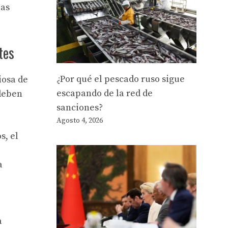
las
.
tes
¿Por qué el pescado ruso sigue
iosa de
escapando de la red de
 deben
sanciones?
Agosto 4, 2026
s, el
a
a