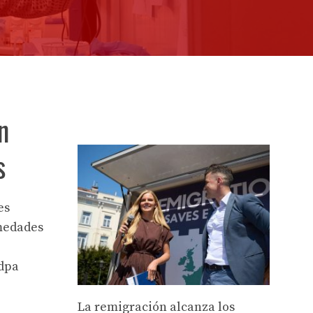
n
s
es
rmedades
(dpa
La remigración alcanza los