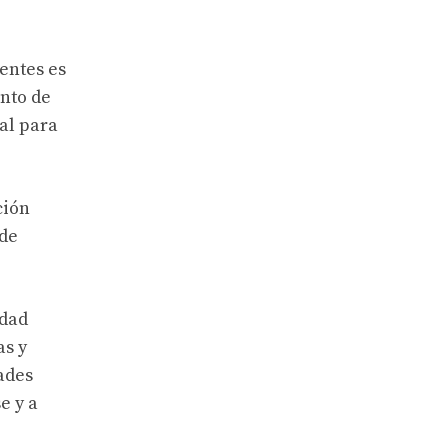
entes es
ento de
tal para
ción
 de
idad
as y
ades
e y a