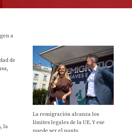
igen a
ndad de
nsa,
La remigración alcanza los
límites legales de la UE. Y ese
, la
puede ser el punto