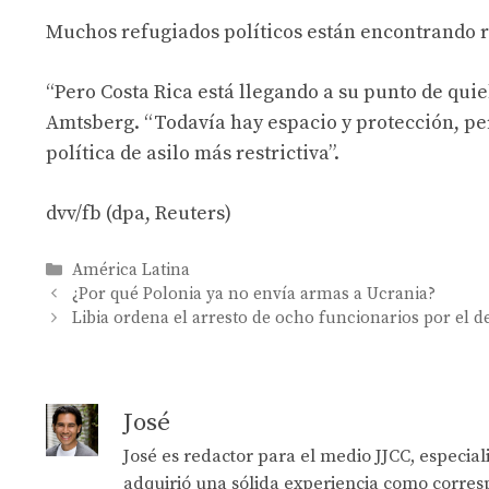
Muchos refugiados políticos están encontrando r
“Pero Costa Rica está llegando a su punto de qui
Amtsberg. “Todavía hay espacio y protección, p
política de asilo más restrictiva”.
dvv/fb (dpa, Reuters)
Categories
América Latina
¿Por qué Polonia ya no envía armas a Ucrania?
Libia ordena el arresto de ocho funcionarios por el d
José
José es redactor para el medio JJCC, especia
adquirió una sólida experiencia como corresp