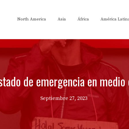
North America
Asia
África
América Latin
stado de emergencia en medio de
Septiembre 27, 2023