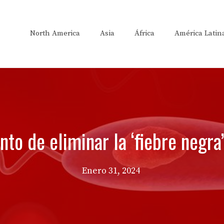
North America
Asia
África
América Latin
nto de eliminar la ‘fiebre negra
Enero 31, 2024