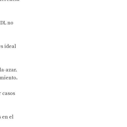
KDL no
s ideal
la-azar.
amiento.
r casos
 en el