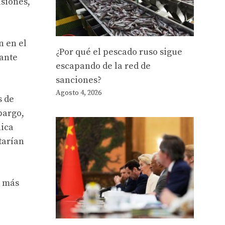
asiones,
n en el
¿Por qué el pescado ruso sigue
rante
escapando de la red de
sanciones?
Agosto 4, 2026
s de
bargo,
nica
tarían
a más