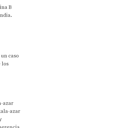
ina B
ndia.
 un caso
 los
a-azar
kala-azar
y
dherencia