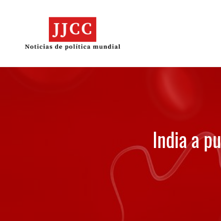
Skip
to
content
India a pu