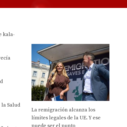
e kala-
recía
ad
 la Salud
La remigración alcanza los
límites legales de la UE. Y ese
puede ser el punto