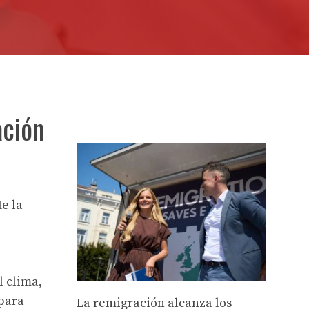
ación
e la
l clima,
 para
La remigración alcanza los