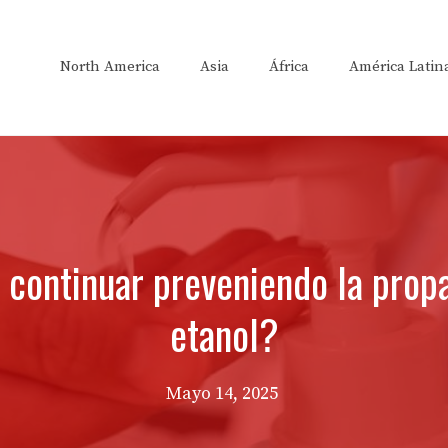
North America
Asia
África
América Latin
continuar preveniendo la propag
etanol?
Mayo 14, 2025