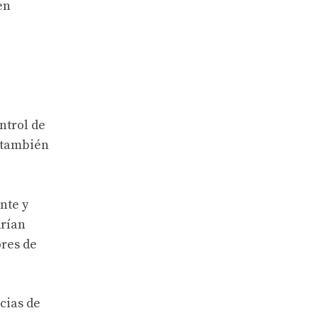
en
ntrol de
l también
nte y
drían
ores de
cias de