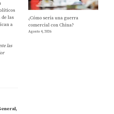
n
olíticos
 de las
¿Cómo sería una guerra
ican a
comercial con China?
Agosto 4, 2026
te las
jor
General,