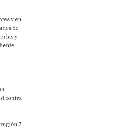
ntes y en
dades de
erias y
diente
na
ad contra
 región 7