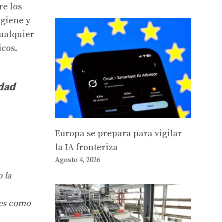
re los
igiene y
cualquier
icos.
idad
Europa se prepara para vigilar
la IA fronteriza
Agosto 4, 2026
 la
res como