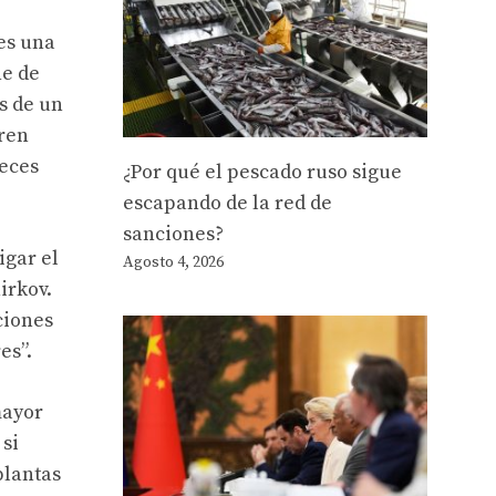
es una
ne de
s de un
eren
veces
¿Por qué el pescado ruso sigue
escapando de la red de
sanciones?
igar el
Agosto 4, 2026
irkov.
ciones
es”.
mayor
 si
plantas