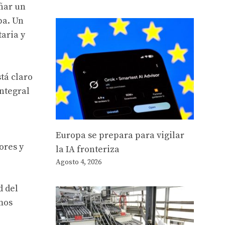
ñar un
pa. Un
aria y
tá claro
ntegral
Europa se prepara para vigilar
ores y
la IA fronteriza
Agosto 4, 2026
d del
mos