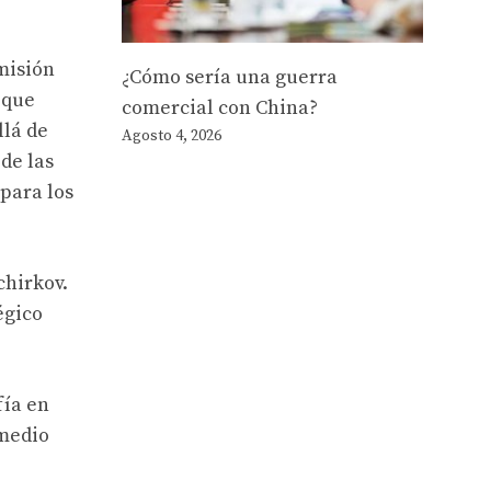
omisión
¿Cómo sería una guerra
 que
comercial con China?
llá de
Agosto 4, 2026
de las
 para los
chirkov.
égico
fía en
 medio