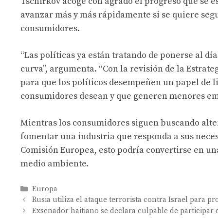
Tschirkov acoge con agrado el progreso que se es
avanzar más y más rápidamente si se quiere segui
consumidores.
“Las políticas ya están tratando de ponerse al d
curva”, argumenta. “Con la revisión de la Estrat
para que los políticos desempeñen un papel de li
consumidores desean y que generen menores emi
Mientras los consumidores siguen buscando alter
fomentar una industria que responda a sus necesi
Comisión Europea, esto podría convertirse en un
medio ambiente.
Categories
Europa
Rusia utiliza el ataque terrorista contra Israel para 
Exsenador haitiano se declara culpable de participar 