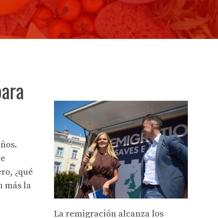
para
años.
ue
ero, ¿qué
n más la
La remigración alcanza los