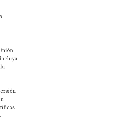
a
 Unión
incluya
 la
versión
en
íficos
.