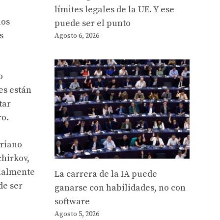
límites legales de la UE. Y ese
los
puede ser el punto
s
Agosto 6, 2026
o
es están
tar
ro.
ariano
chirkov,
cialmente
La carrera de la IA puede
de ser
ganarse con habilidades, no con
software
Agosto 5, 2026