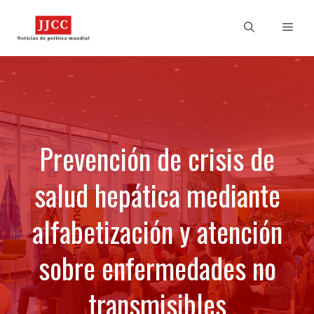
Skip
to
Men
content
Prevención de crisis de
salud hepática mediante
alfabetización y atención
sobre enfermedades no
transmisibles