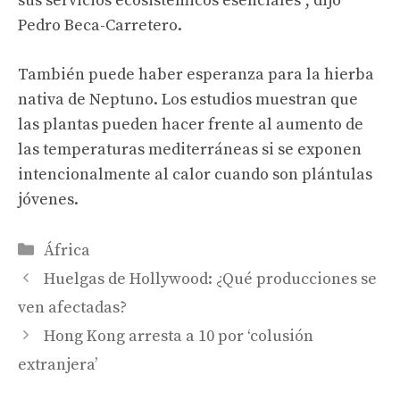
sus servicios ecosistémicos esenciales”, dijo
Pedro Beca-Carretero.
También puede haber esperanza para la hierba
nativa de Neptuno. Los estudios muestran que
las plantas pueden hacer frente al aumento de
las temperaturas mediterráneas si se exponen
intencionalmente al calor cuando son plántulas
jóvenes.
Categories
África
Huelgas de Hollywood: ¿Qué producciones se
ven afectadas?
Hong Kong arresta a 10 por ‘colusión
extranjera’