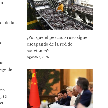
en
teado las
¿Por qué el pescado ruso sigue
de
escapando de la red de
sanciones?
Agosto 4, 2026
ia
lege de
tes
, se
os.