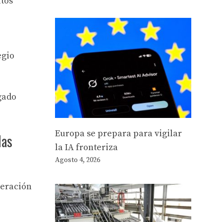
atos
egio
gado
Europa se prepara para vigilar
las
la IA fronteriza
Agosto 4, 2026
leración