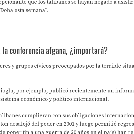
pcionante que los talibanes se hayan negado a asistir 
 Doha esta semana”.
 la conferencia afgana, ¿importará?
res y grupos cívicos preocupados por la terrible situ
rlioglu, por ejemplo, publicó recientemente un inform
sistema económico y político internacional.
 talibanes cumplieran con sus obligaciones internacion
gton desalojó del poder en 2001 y luego permitió regre
de poner fin a una guerra de 20 años en el país) han 