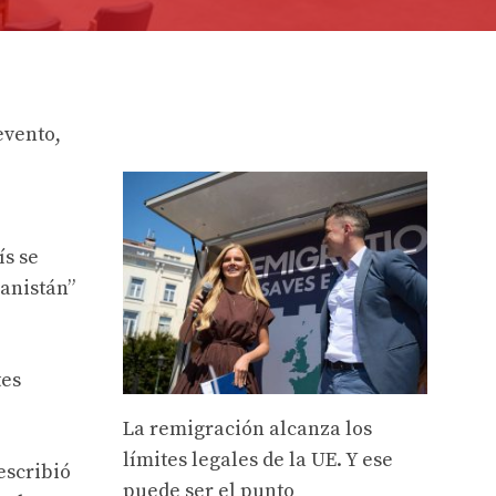
evento,
ís se
ganistán”
tes
La remigración alcanza los
límites legales de la UE. Y ese
escribió
puede ser el punto