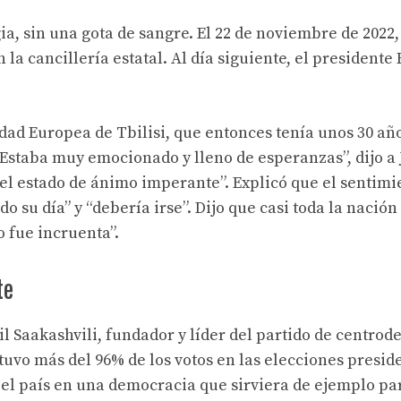
gia, sin una gota de sangre. El 22 de noviembre de 2022,
a cancillería estatal. Al día siguiente, el presidente
idad Europea de Tbilisi, que entonces tenía unos 30 añ
 “Estaba muy emocionado y lleno de esperanzas”, dijo a 
el estado de ánimo imperante”. Explicó que el sentimi
 su día” y “debería irse”. Dijo que casi toda la nación
o fue incruenta”.
te
 Saakashvili, fundador y líder del partido de centrod
uvo más del 96% de los votos en las elecciones presid
 el país en una democracia que sirviera de ejemplo pa