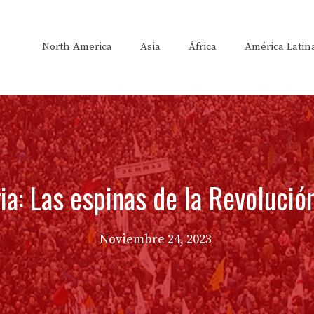
North America
Asia
África
América Latin
ia: Las espinas de la Revolució
Noviembre 24, 2023