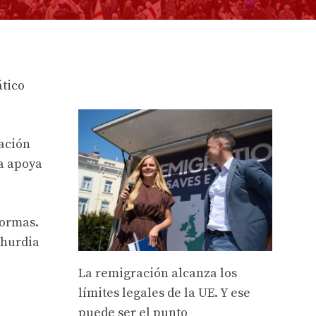
ático
zación
ca apoya
formas.
khurdia
La remigración alcanza los
límites legales de la UE. Y ese
puede ser el punto