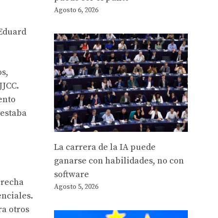
Agosto 6, 2026
 Eduard
os,
JJCC.
ento
 estaba
La carrera de la IA puede
ganarse con habilidades, no con
software
erecha
Agosto 5, 2026
enciales.
ra otros