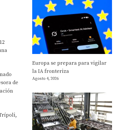
12
 una
Europa se prepara para vigilar
la IA fronteriza
gnado
Agosto 4, 2026
esora de
mación
rípoli,