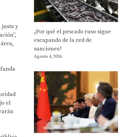
 justa y
¿Por qué el pescado ruso sigue
ación”,
escapando de la red de
 área,
sanciones?
Agosto 4, 2026
rofunda
guridad
jo el
trarán
pública,