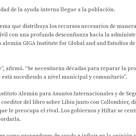
dad de la ayuda interna llegue a la población.
tema que distribuya los recursos necesarios de manera
 civil con una profunda desconfianza hacia la administr
s alemán GIGA Institute for Global and and Estudios de
ste”, afirmó. “Se necesitarán décadas para reparar la p
ue está sucediendo a nivel municipal y comunitario”.
nstituto Alemán para Asuntos Internacionales y de Se
coeditor del libro sobre Libia junto con Collombier, di
 que le preocupa el rival. Los gobiernos y Hiftar se cen
bordarla.
r como proveedores de ayuda e influir en la opinión 