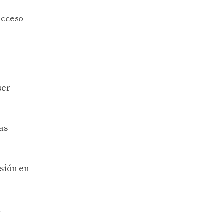
acceso
ser
as
esión en
a