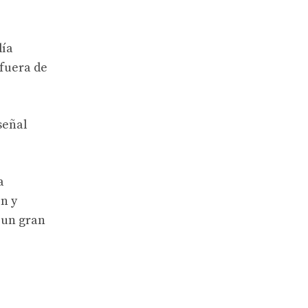
día
 fuera de
señal
a
n y
 un gran