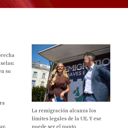
brecha
selas:
en su
ra
La remigración alcanza los
límites legales de la UE. Y ese
ar.
puede ser el punto