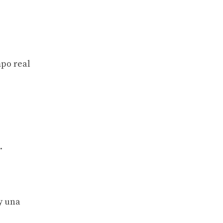
mpo real
.
y una