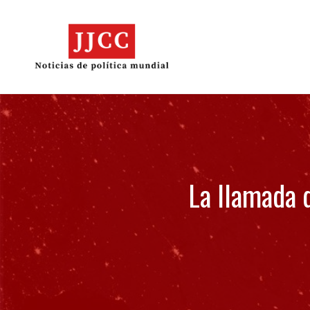
Skip
to
content
La llamada d