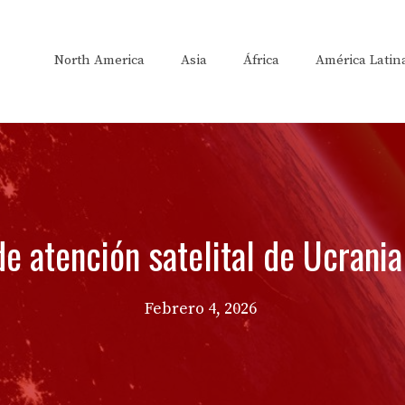
North America
Asia
África
América Latin
e atención satelital de Ucrani
Febrero 4, 2026