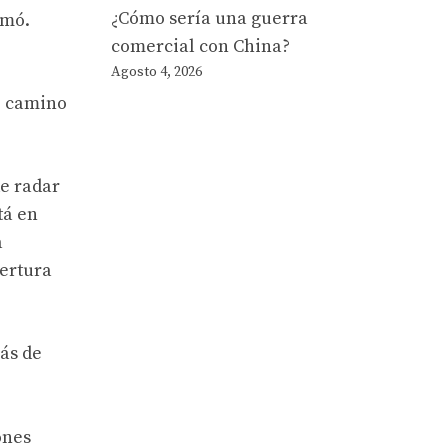
¿Cómo sería una guerra
rmó.
comercial con China?
Agosto 4, 2026
e camino
de radar
tá en
a
bertura
más de
ones