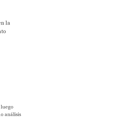
en la
ato
 luego
o análisis