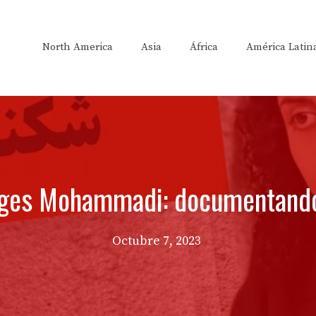
North America
Asia
África
América Latin
ges Mohammadi: documentando l
Octubre 7, 2023