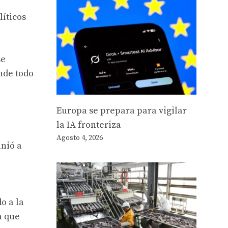
líticos
se
nde todo
Europa se prepara para vigilar
la IA fronteriza
Agosto 4, 2026
nió a
o a la
a que