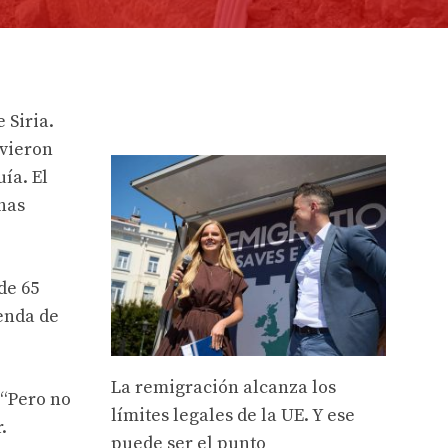
 Siria.
 vieron
ía. El
has
de 65
ienda de
La remigración alcanza los
 “Pero no
límites legales de la UE. Y ese
.
puede ser el punto