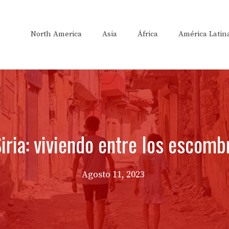
North America
Asia
África
América Latin
iria: viviendo entre los escom
Agosto 11, 2023