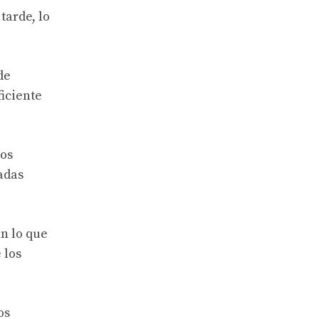
tarde, lo
de
ficiente
los
adas
n lo que
 los
os