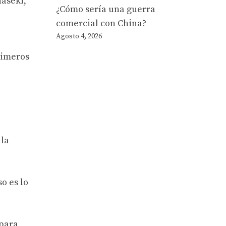
haseki,
¿Cómo sería una guerra
comercial con China?
Agosto 4, 2026
rimeros
 la
o es lo
 para