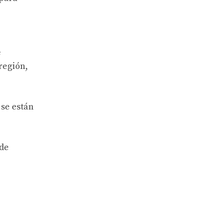
e
región,
 se están
ede