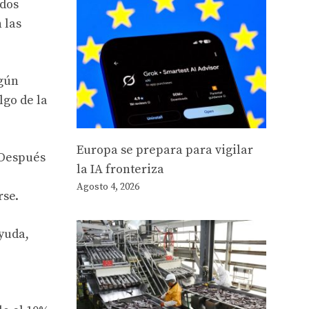
 dos
 las
ngún
go de la
Europa se prepara para vigilar
 Después
la IA fronteriza
Agosto 4, 2026
rse.
yuda,