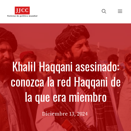
Skip
to
Men
content
Khalil Haqqani asesinado:
conozca la red Haqqani de
la que era miembro
Diciembre 13, 2024