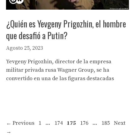
¿Quién es Yevgeny Prigozhin, el hombre
que desafió a Putin?
Agosto 25, 2023
Yevgeny Prigozhin, director de la empresa
militar privada rusa Wagner Group, se ha
convertido en una de las figuras destacadas
Page
Page
Page
Page
Page
←
Previous
1
…
174
175
176
…
185
Next
→